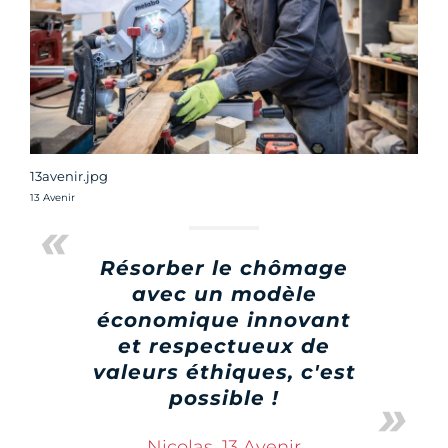
13avenir.jpg
Crédit photo :
13 Avenir
Résorber le chômage
avec un modèle
économique innovant
et respectueux de
valeurs éthiques, c'est
possible !
Nicolas, 13 Avenir