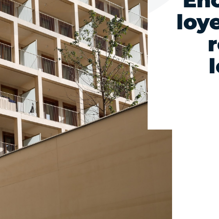
En
loy
r