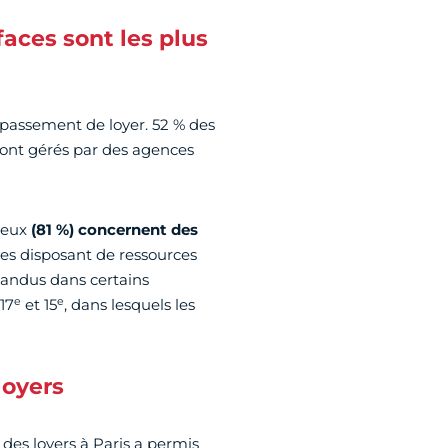
aces sont les plus
épassement de loyer. 52 % des
nt gérés par des agences
 eux
(81 %) concernent des
res disposant de ressources
pandus dans certains
e
e
 17
et 15
, dans lesquels les
loyers
 des loyers à Paris a permis