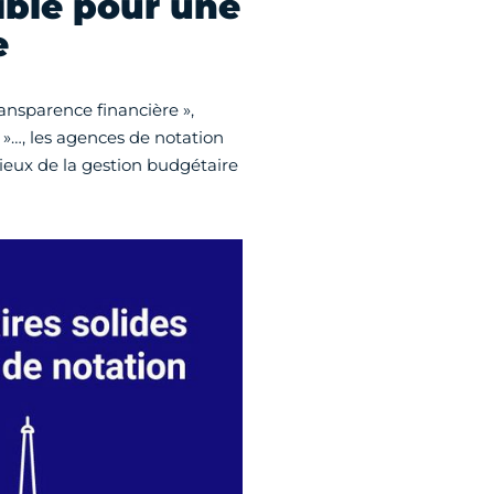
ible pour une
e
ansparence financière »,
 »…, les agences de notation
ieux de la gestion budgétaire