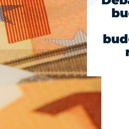
Déba
bu
bud