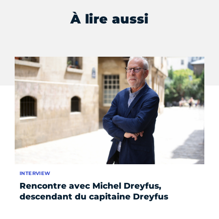
À lire aussi
INTERVIEW
AC
Rencontre avec Michel Dreyfus,
C
descendant du capitaine Dreyfus
ja