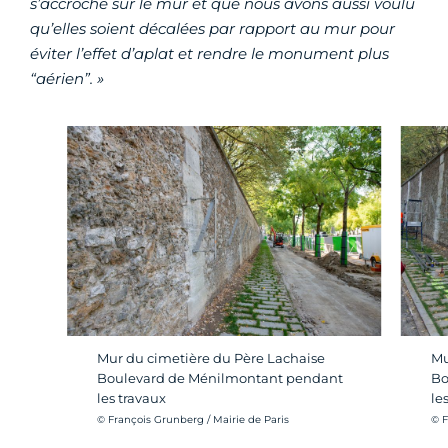
s’accroche sur le mur et que nous avons aussi voulu
qu’elles soient décalées par rapport au mur pour
éviter l’effet d’aplat et rendre le monument plus
“aérien”. »
Mur du cimetière du Père Lachaise
Mu
Boulevard de Ménilmontant pendant
Bo
les travaux
le
Crédit photo :
Cré
© François Grunberg / Mairie de Paris
© F