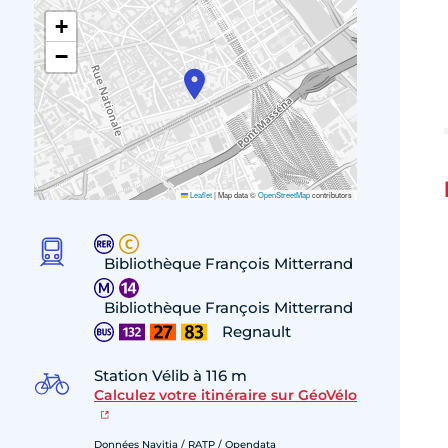
+
−
Leaflet
|
Map data ©
OpenStreetMap
contributors
Bibliothèque François Mitterrand
Bibliothèque François Mitterrand
Regnault
Station Vélib à 116 m
Calculez votre itinéraire sur GéoVélo
Données Navitia / RATP / Opendata