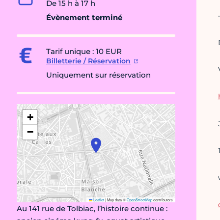
De 15 h à 17 h
Évènement terminé
Tarif unique : 10 EUR
Billetterie / Réservation
Uniquement sur réservation
+
−
Leaflet
|
Map data ©
OpenStreetMap
contributors
Au 141 rue de Tolbiac, l’histoire continue :