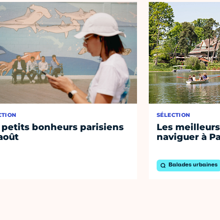
CTION
SÉLECTION
 petits bonheurs parisiens
Les meilleurs
août
naviguer à Pa
Balades urbaines