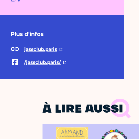
Plus d'infos
jassclub.paris
/jassclub.paris/
À LIRE AUSSI