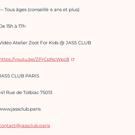
— Tous âges (conseillé 4 ans et plus)
De 15h à 17h
Vidéo Atelier Zoot For Kids @ JASS CLUB
https://youtu.be/ZPrCpNcWpc8
JASS CLUB PARIS
141 Rue de Tolbiac 75013
www.jassclub.paris
contact@jassclub.paris