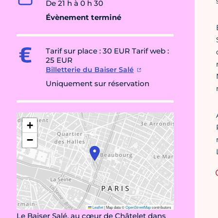
De 21 h à 0 h 30
Évènement terminé
Tarif sur place : 30 EUR Tarif web :
25 EUR
Billetterie du Baiser Salé
Uniquement sur réservation
+
−
Leaflet
|
Map data ©
OpenStreetMap
contributors
Le Baiser Salé, au cœur de Châtelet dans