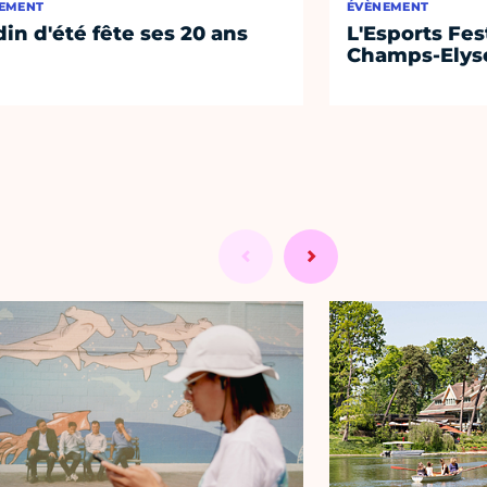
EMENT
ÉVÈNEMENT
din d'été fête ses 20 ans
L'Esports Fest
Champs-Elys