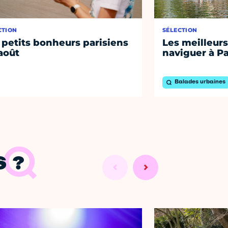
CTION
SÉLECTION
 petits bonheurs parisiens
Les meilleurs
août
naviguer à Pa
Balades urbaines
 ?