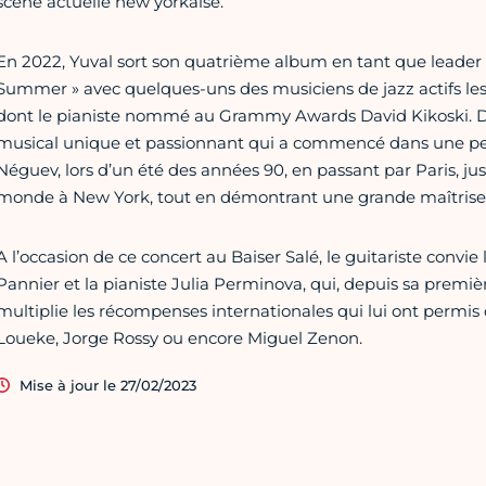
scène actuelle new yorkaise.
En 2022, Yuval sort son quatrième album en tant que leader
Summer » avec quelques-uns des musiciens de jazz actifs le
dont le pianiste nommé au Grammy Awards David Kikoski. Da
musical unique et passionnant qui a commencé dans une petite
Néguev, lors d’un été des années 90, en passant par Paris, jus
monde à New York, tout en démontrant une grande maîtrise de
A l’occasion de ce concert au Baiser Salé, le guitariste convie 
Pannier et la pianiste Julia Perminova, qui, depuis sa prem
multiplie les récompenses internationales qui lui ont permis 
Loueke, Jorge Rossy ou encore Miguel Zenon.
Mise à jour le 27/02/2023