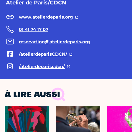
Atelier de Paris/CDCN
www.atelierdeparis.org
01 41 74 17 07
reservation@atelierdeparis.org
/atelierdeparisCDCN/
/atelierdepariscdcn/
À LIRE AUSSI