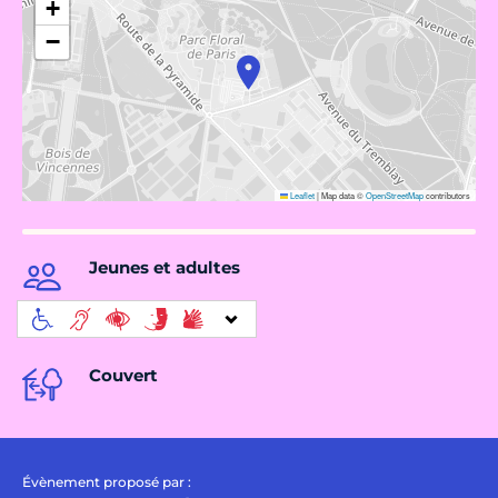
+
−
Leaflet
|
Map data ©
OpenStreetMap
contributors
Jeunes et adultes
Couvert
Évènement proposé par :