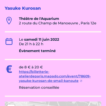
Yasuke Kurosan
Théâtre de l'Aquarium
2 route du Champ de Manoeuvre , Paris 12e
Le
samedi 11 juin 2022
De 21 h à 22 h
Évènement terminé
de 8 € à 20 €
https://billetterie-
atelierdeparis.mapado.com/event/78609-
yasuke-kurosan-de-smail-kanoute
Réservation conseillée