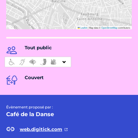
Leaflet
|
Map data ©
OpenStreetMap
contributors
Tout public
Couvert
Évènement proposé par :
Café de la Danse
web.digitick.com