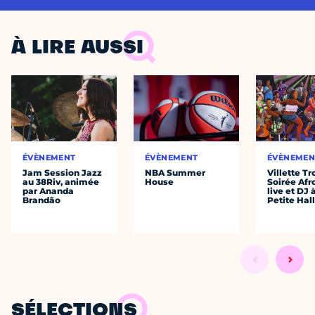
À LIRE AUSSI
ÉVÈNEMENT
ÉVÈNEMENT
ÉVÈNEMEN
Jam Session Jazz
NBA Summer
Villette Tr
au 38Riv, animée
House
Soirée Afr
par Ananda
live et DJ 
Brandão
Petite Hal
SÉLECTIONS