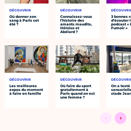
DÉCOUVRIR
DÉCOUVRIR
DÉCOUVRI
Où donner son
Connaissez-vous
3 bonnes r
sang à Paris cet
l’histoire des
d’écouter 
été ?
amants maudits,
podcast « 
Héloïse et
Fumoir »
Abélard ?
DÉCOUVRIR
DÉCOUVRIR
DÉCOUVRI
Les meilleures
Où faire du sport
On a testé 
expos du moment
gratuitement à
sensoriell
à faire en famille
Paris quand on est
stade Jea
une femme ?