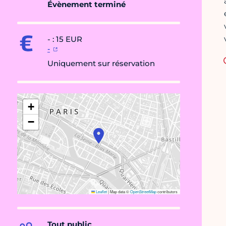
Évènement terminé
- : 15 EUR
-
Uniquement sur réservation
+
−
Leaflet
|
Map data ©
OpenStreetMap
contributors
Tout public