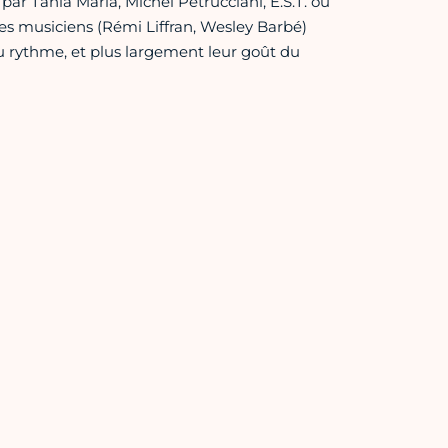
par Tania Maria, Michel Petrucciani, E.S.T. ou
ses musiciens (Rémi Liffran, Wesley Barbé)
u rythme, et plus largement leur goût du