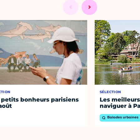
CTION
SÉLECTION
 petits bonheurs parisiens
Les meilleurs
août
naviguer à Pa
Balades urbaines