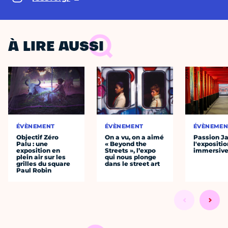
À LIRE AUSSI
ÉVÈNEMENT
ÉVÈNEMENT
ÉVÈNEMEN
Objectif Zéro
On a vu, on a aimé
Passion J
Palu : une
« Beyond the
l'expositio
exposition en
Streets », l’expo
immersiv
plein air sur les
qui nous plonge
grilles du square
dans le street art
Paul Robin