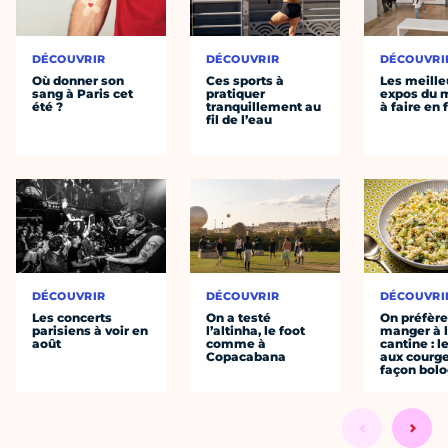
DÉCOUVRIR
DÉCOUVRIR
DÉCOUVRI
Où donner son
Ces sports à
Les meille
sang à Paris cet
pratiquer
expos du
été ?
tranquillement au
à faire en 
fil de l’eau
DÉCOUVRIR
DÉCOUVRIR
DÉCOUVRI
Les concerts
On a testé
On préfèr
parisiens à voir en
l’altinha, le foot
manger à 
août
comme à
cantine : l
Copacabana
aux courge
façon bol