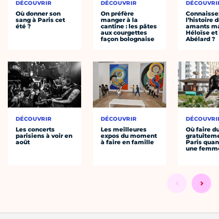
DÉCOUVRIR
DÉCOUVRIR
DÉCOUVRI
Où donner son
On préfère
Connaisse
sang à Paris cet
manger à la
l’histoire 
été ?
cantine : les pâtes
amants ma
aux courgettes
Héloïse et
façon bolognaise
Abélard ?
DÉCOUVRIR
DÉCOUVRIR
DÉCOUVRI
Les concerts
Les meilleures
Où faire d
parisiens à voir en
expos du moment
gratuitem
août
à faire en famille
Paris quan
une femm