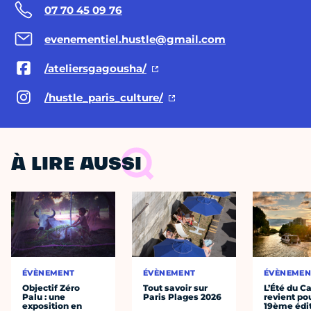
07 70 45 09 76
evenementiel.hustle@gmail.com
/ateliersgagousha/
/hustle_paris_culture/
À LIRE AUSSI
ÉVÈNEMENT
ÉVÈNEMENT
ÉVÈNEMEN
Objectif Zéro
Tout savoir sur
L’Été du C
Palu : une
Paris Plages 2026
revient po
exposition en
19ème édi