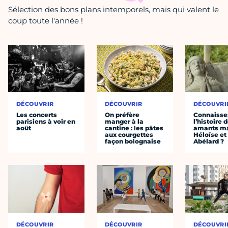
Sélection des bons plans intemporels, mais qui valent le
coup toute l'année !
DÉCOUVRIR
DÉCOUVRIR
DÉCOUVRI
Les concerts
On préfère
Connaisse
parisiens à voir en
manger à la
l’histoire 
août
cantine : les pâtes
amants ma
aux courgettes
Héloïse et
façon bolognaise
Abélard ?
DÉCOUVRIR
DÉCOUVRIR
DÉCOUVRI