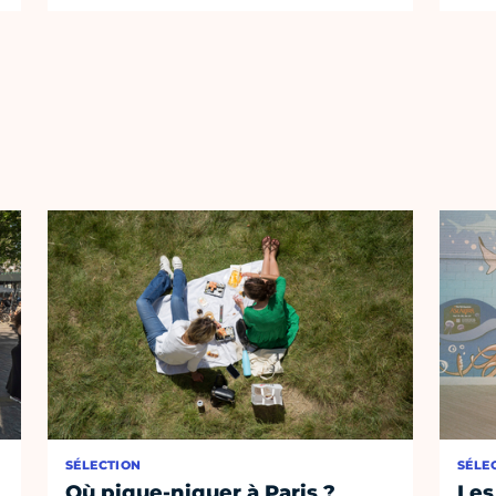
SÉLECTION
SÉLE
Où pique-niquer à Paris ?
Les