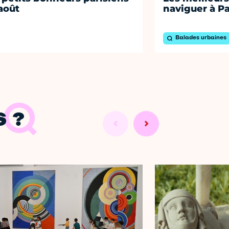
août
naviguer à Pa
Balades urbaines
 ?