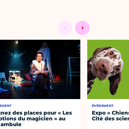
EMENT
ÉVÈNEMENT
nez des places pour « Les
Expo « Chiens
tions du magicien » au
Cité des sci
nambule