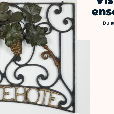
Vis
ens
Du s