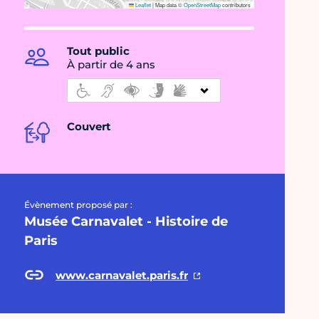
Leaflet
|
Map data ©
OpenStreetMap
contributors
Tout public
À partir de 4 ans
Couvert
Évènement proposé par :
Musée Carnavalet - Histoire de
Paris
www.carnavalet.paris.fr