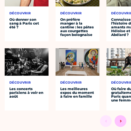
DÉCOUVRIR
DÉCOUVRIR
DÉCOUVRI
Où donner son
On préfère
Connaisse
sang à Paris cet
manger à la
l’histoire 
été ?
cantine : les pâtes
amants ma
aux courgettes
Héloïse et
façon bolognaise
Abélard ?
DÉCOUVRIR
DÉCOUVRIR
DÉCOUVRI
Les concerts
Les meilleures
Où faire d
parisiens à voir en
expos du moment
gratuitem
août
à faire en famille
Paris quan
une femm