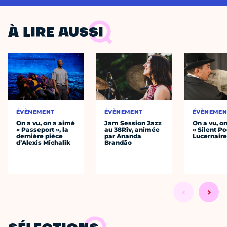
À LIRE AUSSI
ÉVÈNEMENT
ÉVÈNEMENT
ÉVÈNEMEN
On a vu, on a aimé
Jam Session Jazz
On a vu, o
« Passeport », la
au 38Riv, animée
« Silent Po
dernière pièce
par Ananda
Lucernair
d’Alexis Michalik
Brandão