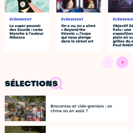
ÉVÈNEMENT
ÉVÈNEMENT
ÉVÈNEMEN
Le super pouvoir
On a vu, on a aimé
Objectif Z
des Sourds : carte
« Beyond the
Palu : une
blanche à l'auteur
Streets », l’expo
exposition
Nikesco
qui nous plonge
plein air s
dans le street art
grilles du
Paul Robi
SÉLECTIONS
Brocantes et vide-greniers : on
chine où en août ?