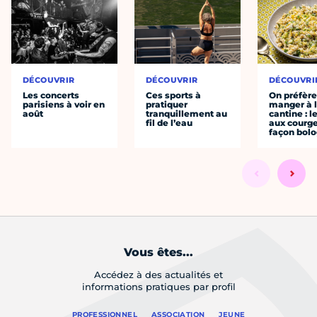
DÉCOUVRIR
DÉCOUVRIR
DÉCOUVRI
Les concerts
Ces sports à
On préfèr
parisiens à voir en
pratiquer
manger à 
août
tranquillement au
cantine : l
fil de l’eau
aux courge
façon bol
Vous êtes...
Accédez à des actualités et
informations pratiques par profil
PROFESSIONNEL
ASSOCIATION
JEUNE