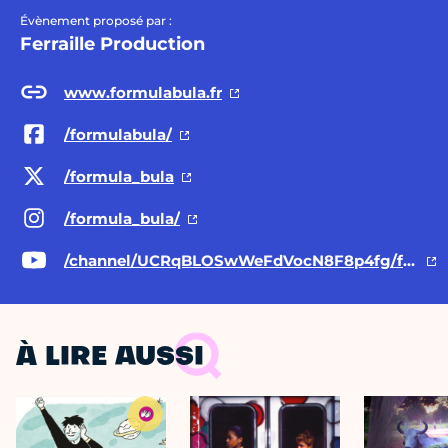
Évènement proposé par :
Ferraille Production
www.formulabula.fr
/formulabula/
/formula_bula
/formula_bula/
/channel/UCRqBLOSwWeFdVocN8F8p4fg/featured
À LIRE AUSSI