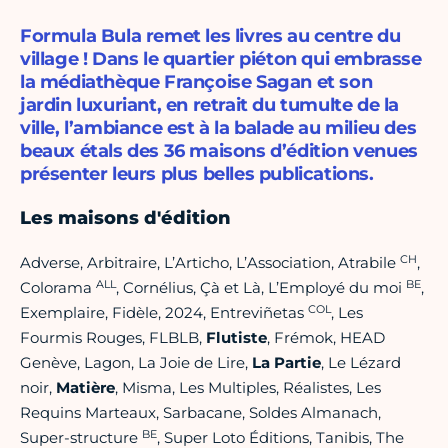
Formula Bula remet les livres au centre du
village ! Dans le quartier piéton qui embrasse
la médiathèque Françoise Sagan et son
jardin luxuriant, en retrait du tumulte de la
ville, l’ambiance est à la balade au milieu des
beaux étals des 36 maisons d’édition venues
présenter leurs plus belles publications.
Les maisons d'édition
CH
Adverse, Arbitraire, L’Articho, L’Association, Atrabile
,
ALL
BE
Colorama
, Cornélius, Çà et Là, L’Employé du moi
,
COL
Exemplaire, Fidèle, 2024, Entreviñetas
, Les
Fourmis Rouges, FLBLB,
Flutiste
, Frémok, HEAD
Genève, Lagon, La Joie de Lire,
La Partie
, Le Lézard
noir,
Matière
, Misma, Les Multiples, Réalistes, Les
Requins Marteaux, Sarbacane, Soldes Almanach,
BE
Super-structure
, Super Loto Éditions, Tanibis, The