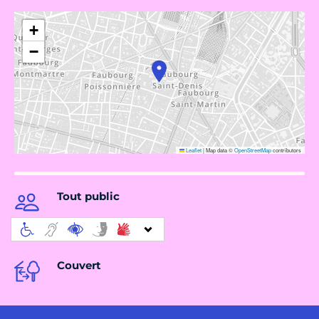
+
−
Leaflet
|
Map data ©
OpenStreetMap
contributors
Tout public
Couvert