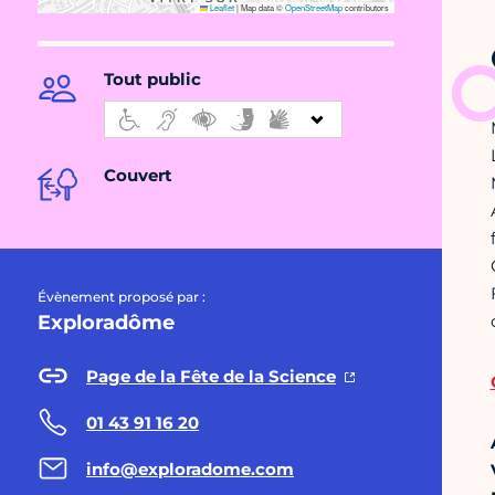
Leaflet
|
Map data ©
OpenStreetMap
contributors
Tout public
Couvert
Évènement proposé par :
Exploradôme
Page de la Fête de la Science
01 43 91 16 20
info@exploradome.com