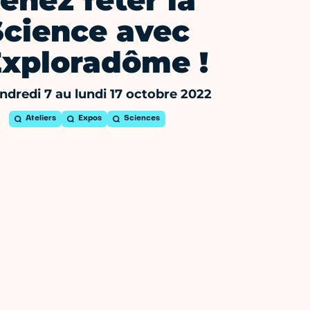
enez fêter la
Science avec
Exploradôme !
ndredi 7 au lundi 17 octobre 2022
Ateliers
Expos
Sciences