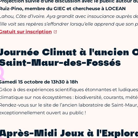
Projection suivie d'une discussion avec le public autour du
Ruiz-Pino, membre du GIEC et chercheuse à LOCEAN
Lahou, Côte d’Ivoire. Aya grandit avec insouciance auprès de
fille voit ses repères s’effondrer lorsqu’elle apprend que son 
Gratuit sur inscription
Journée Climat à l'ancien 
Saint-Maur-des-Fossés
Samedi 15 octobre de 13h30 à 18h
Grâce à des expériences scientifiques étonnantes et ludique
climatique sur nos écosystèmes : biodiversité, courants, mét
Rendez-vous sur le site de l’ancien laboratoire de Saint-Mau
exceptionnellement ouvert au public !
Après-Midi Jeux à l'Explo