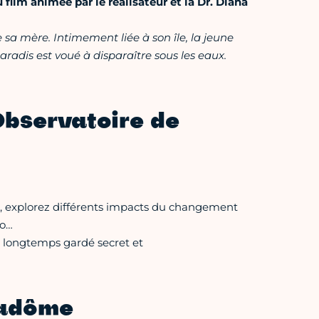
 film animée par le réalisateur et la Dr. Diana
 sa mère. Intimement liée à son île, la jeune
paradis est voué à disparaître sous les eaux.
Observatoire de
s, explorez différents impacts du changement
éo…
r, longtemps gardé secret et
radôme