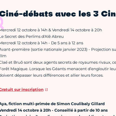
Ciné-débats avec les 3 Ci
Mercredi 12 octobre à 14h & Vendredi 14 octobre à 20h
Le Secret des Perlims d'Alê Abreu
Mercredi 12 octobre à 14h - De 5 ans à 12 ans
Avant-première (sortie nationale janvier 2023) - Projection su
film
Claé et Bruô sont deux agents secrets de royaumes rivaux, ceu
Forêt Magique. Lorsque les Géants menacent d’engloutir leu
doivent dépasser leurs différences et allier leurs forces.
Gratuit sur inscription
Aya, fiction multi-primée de Simon Coulibaly Gillard
Vendredi 14 octobre à 20h - Conseillé à partir de 10 ans