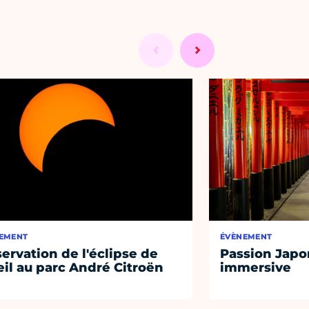
EMENT
ÉVÈNEMENT
ervation de l'éclipse de
Passion Japon
eil au parc André Citroën
immersive