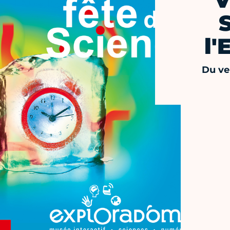
V
l'
Du ve