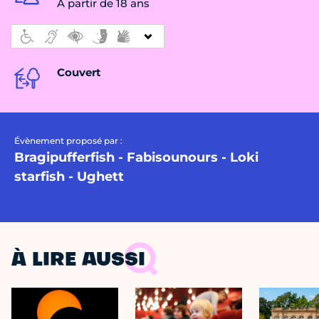
À partir de 18 ans
Couvert
Évènement proposé par :
Bragipufferfish - Fabisounours - Loki
starfish - Ughett
À LIRE AUSSI