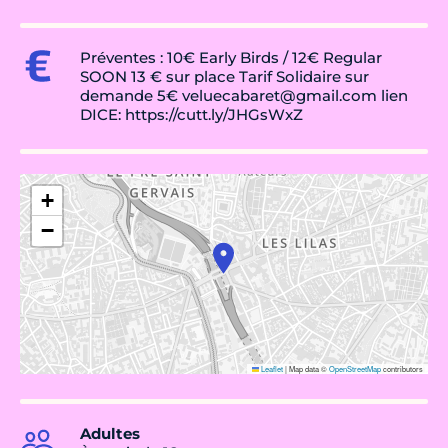
Préventes : 10€ Early Birds / 12€ Regular
SOON 13 € sur place Tarif Solidaire sur
demande 5€ veluecabaret@gmail.com lien
DICE: https://cutt.ly/JHGsWxZ
+
−
Leaflet
|
Map data ©
OpenStreetMap
contributors
Adultes