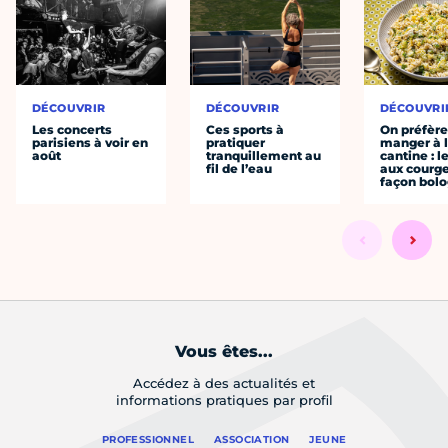
DÉCOUVRIR
DÉCOUVRIR
DÉCOUVRI
Les concerts
Ces sports à
On préfèr
parisiens à voir en
pratiquer
manger à 
août
tranquillement au
cantine : l
fil de l’eau
aux courge
façon bol
Vous êtes...
Accédez à des actualités et
informations pratiques par profil
PROFESSIONNEL
ASSOCIATION
JEUNE