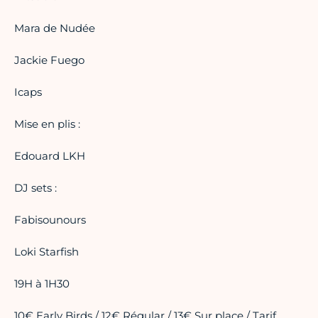
Mara de Nudée
Jackie Fuego
Icaps
Mise en plis :
Edouard LKH
DJ sets :
Fabisounours
Loki Starfish
19H à 1H30
10€ Early Birds / 12€ Régular / 13€ Sur place / Tarif