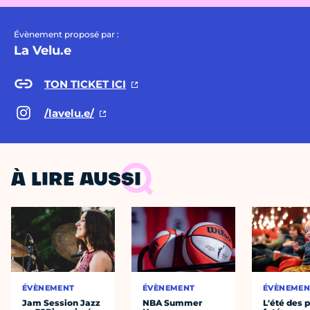
Évènement proposé par :
La Velu.e
TON TICKET ICI
/lavelu.e/
À LIRE AUSSI
ÉVÈNEMENT
ÉVÈNEMENT
ÉVÈNEMEN
Jam Session Jazz
NBA Summer
L'été des p