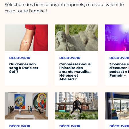
Sélection des bons plans intemporels, mais qui valent le
coup toute l'année !
DÉCOUVRIR
DÉCOUVRIR
DÉCOUVRI
Où donner son
Connaissez-vous
3 bonnes r
sang à Paris cet
l’histoire des
d’écouter 
été ?
amants maudits,
podcast « 
Héloïse et
Fumoir »
Abélard ?
DÉCOUVRIR
DÉCOUVRIR
DÉCOUVRI