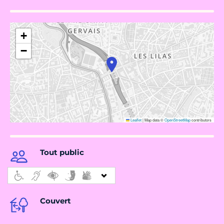
+
−
Leaflet
|
Map data ©
OpenStreetMap
contributors
Tout public
Couvert