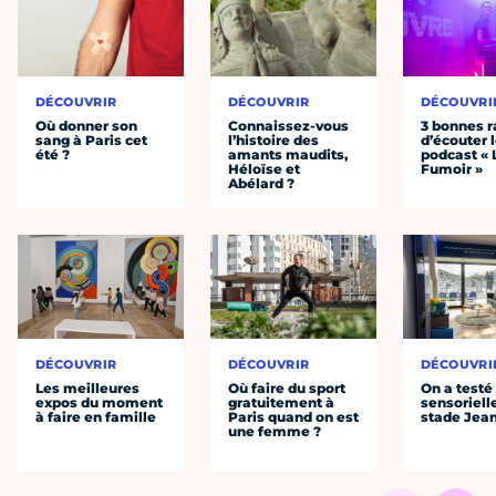
DÉCOUVRIR
DÉCOUVRIR
DÉCOUVRI
Où donner son
Connaissez-vous
3 bonnes r
sang à Paris cet
l’histoire des
d’écouter 
été ?
amants maudits,
podcast « 
Héloïse et
Fumoir »
Abélard ?
DÉCOUVRIR
DÉCOUVRIR
DÉCOUVRI
Les meilleures
Où faire du sport
On a testé 
expos du moment
gratuitement à
sensoriell
à faire en famille
Paris quand on est
stade Jea
une femme ?