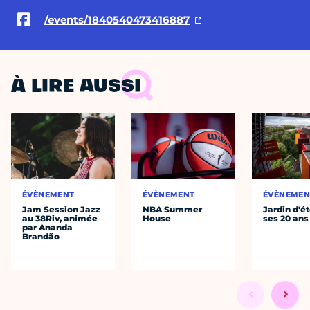
/events/1840540473416887
À LIRE AUSSI
ÉVÈNEMENT
ÉVÈNEMENT
ÉVÈNEMEN
Jam Session Jazz
NBA Summer
Jardin d'ét
au 38Riv, animée
House
ses 20 ans
par Ananda
Brandão