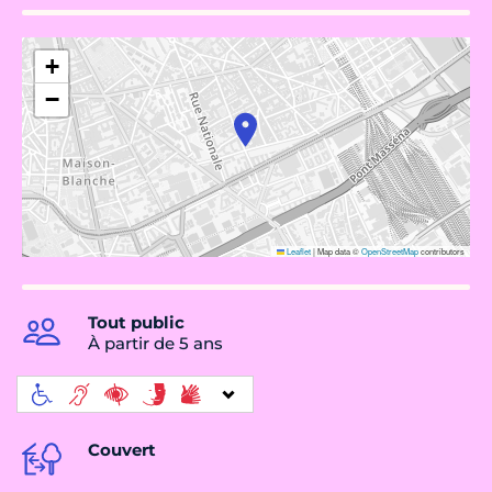
+
−
Leaflet
|
Map data ©
OpenStreetMap
contributors
Tout public
À partir de 5 ans
Couvert