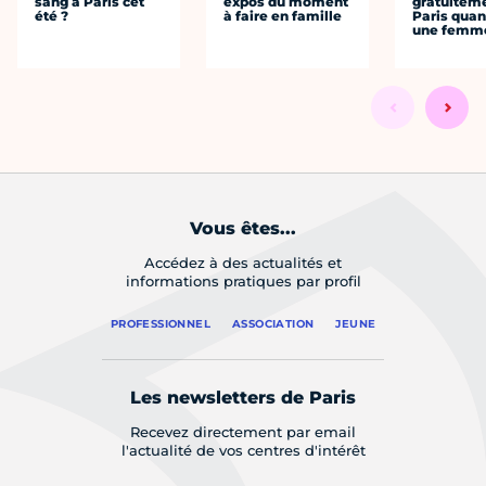
sang à Paris cet
expos du moment
gratuitem
été ?
à faire en famille
Paris quan
une femm
Vous êtes...
Accédez à des actualités et
informations pratiques par profil
PROFESSIONNEL
ASSOCIATION
JEUNE
Les newsletters de Paris
Recevez directement par email
l'actualité de vos centres d'intérêt