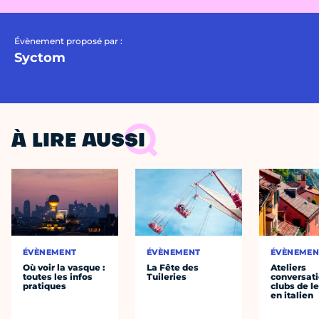
Évènement proposé par :
Syctom
À LIRE AUSSI
ÉVÈNEMENT
ÉVÈNEMENT
ÉVÈNEMEN
Où voir la vasque :
La Fête des
Ateliers
toutes les infos
Tuileries
conversati
pratiques
clubs de l
en italien