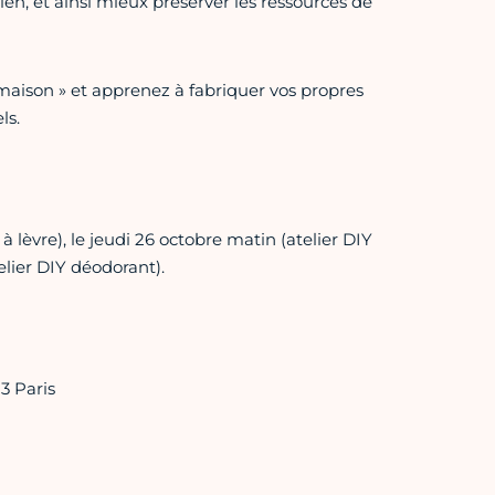
ien, et ainsi mieux préserver les ressources de
t-maison » et apprenez à fabriquer vos propres
ls.
 lèvre), le jeudi 26 octobre matin (atelier DIY
elier DIY déodorant).
3 Paris