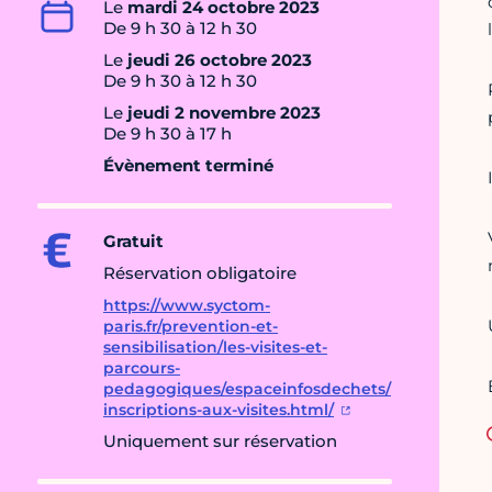
Le
mardi 24 octobre 2023
De 9 h 30 à 12 h 30
Le
jeudi 26 octobre 2023
De 9 h 30 à 12 h 30
Le
jeudi 2 novembre 2023
De 9 h 30 à 17 h
Évènement terminé
Gratuit
Réservation obligatoire
https://www.syctom-
paris.fr/prevention-et-
sensibilisation/les-visites-et-
parcours-
pedagogiques/espaceinfosdechets/
inscriptions-aux-visites.html/
Uniquement sur réservation