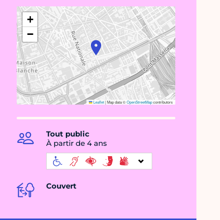
+
−
Leaflet
|
Map data ©
OpenStreetMap
contributors
Tout public
À partir de 4 ans
Couvert