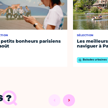
CTION
SÉLECTION
 petits bonheurs parisiens
Les meilleurs
août
naviguer à Pa
Balades urbaines
 ?