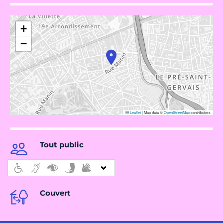
+
−
Leaflet
|
Map data ©
OpenStreetMap
contributors
Tout public
Couvert