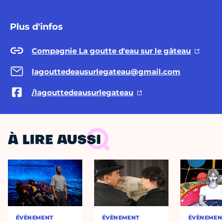
Plus d'infos
Compagnie La goutte d'eau sur le gâteau
lagouttedeausurlegateau@gmail.com
/lagouttedeausurlegateau
À LIRE AUSSI
ÉVÈNEMENT
ÉVÈNEMENT
ÉVÈNEMEN