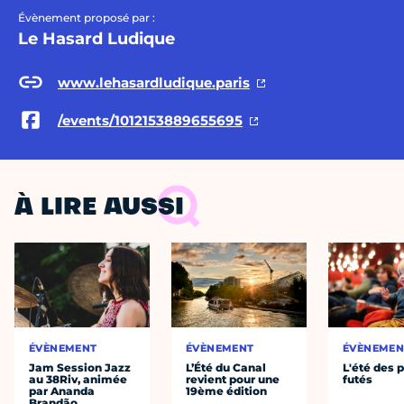
Évènement proposé par :
Le Hasard Ludique
www.lehasardludique.paris
/events/1012153889655695
À LIRE AUSSI
ÉVÈNEMENT
ÉVÈNEMENT
ÉVÈNEMEN
Jam Session Jazz
L’Été du Canal
L'été des p
au 38Riv, animée
revient pour une
futés
par Ananda
19ème édition
Brandão