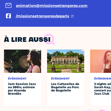
animation@missionsetrangeres.com
/missionsetrangeresdeparis
À LIRE AUSSI
ÉVÈNEMENT
ÉVÈNEMENT
ÉVÈNEMEN
Jam Session Jazz
Les Culturelles de
3 nights w
au 38Riv, animée
Bagatelle au Parc
Sarah Kay,
par Ananda
de Bagatelle
concert au
Brandão
Jazz Club