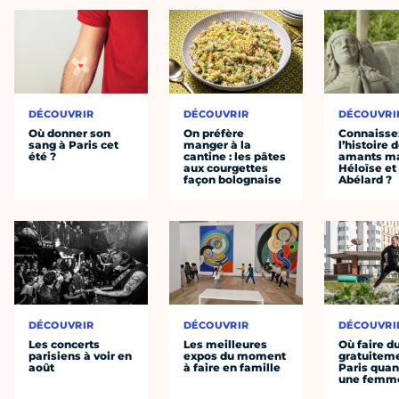
DÉCOUVRIR
DÉCOUVRIR
DÉCOUVRI
Où donner son
On préfère
Connaisse
sang à Paris cet
manger à la
l’histoire 
été ?
cantine : les pâtes
amants ma
aux courgettes
Héloïse et
façon bolognaise
Abélard ?
DÉCOUVRIR
DÉCOUVRIR
DÉCOUVRI
Les concerts
Les meilleures
Où faire d
parisiens à voir en
expos du moment
gratuitem
août
à faire en famille
Paris quan
une femm