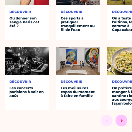
DÉCOUVRIR
DÉCOUVRIR
DÉCOUVRI
Où donner son
Ces sports à
On a testé
sang à Paris cet
pratiquer
l’altinha, l
été ?
tranquillement au
comme à
fil de l’eau
Copacaba
DÉCOUVRIR
DÉCOUVRIR
DÉCOUVRI
Les concerts
Les meilleures
On préfèr
parisiens à voir en
expos du moment
manger à 
août
à faire en famille
cantine : l
aux courge
façon bol