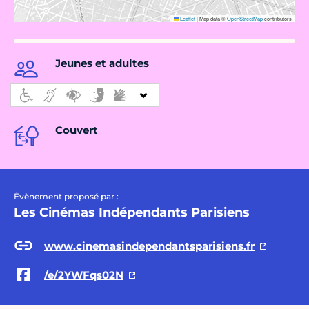
Leaflet
|
Map data ©
OpenStreetMap
contributors
Jeunes et adultes
Couvert
Évènement proposé par :
Les Cinémas Indépendants Parisiens
www.cinemasindependantsparisiens.fr
/e/2YWFqs02N