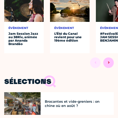
ÉVÈNEMENT
ÉVÈNEMENT
ÉVÈNEMEN
Jam Session Jazz
L’Été du Canal
#Festival
au 38Riv, animée
revient pour une
JAM SESS
par Ananda
19ème édition
BENJAMIN
Brandão
SÉLECTIONS
Brocantes et vide-greniers : on
chine où en août ?