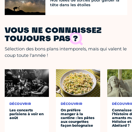
Nos idées de sorties pour garder la
tête dans les étoiles
VOUS NE CONNAISSEZ
TOUJOURS PAS ?
Sélection des bons plans intemporels, mais qui valent le
coup toute l'année !
DÉCOUVRIR
DÉCOUVRIR
DÉCOUVRI
Les concerts
On préfère
Connaisse
parisiens à voir en
manger à la
l’histoire 
août
cantine : les pâtes
amants ma
aux courgettes
Héloïse et
façon bolognaise
Abélard ?