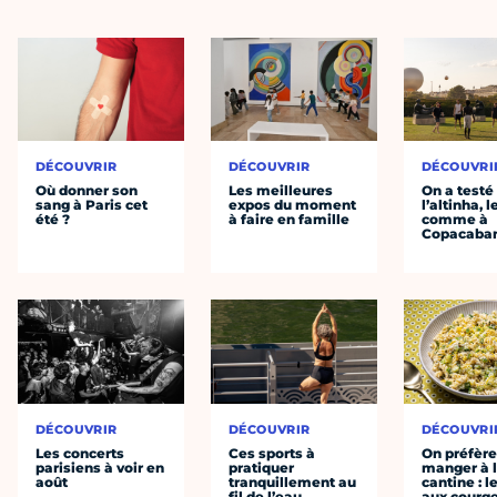
DÉCOUVRIR
DÉCOUVRIR
DÉCOUVRI
Où donner son
Les meilleures
On a testé
sang à Paris cet
expos du moment
l’altinha, l
été ?
à faire en famille
comme à
Copacaba
DÉCOUVRIR
DÉCOUVRIR
DÉCOUVRI
Les concerts
Ces sports à
On préfèr
parisiens à voir en
pratiquer
manger à 
août
tranquillement au
cantine : l
fil de l’eau
aux courge