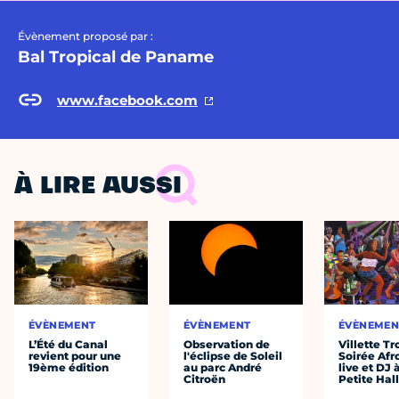
Évènement proposé par :
Bal Tropical de Paname
www.facebook.com
À LIRE AUSSI
ÉVÈNEMENT
ÉVÈNEMENT
ÉVÈNEMEN
L’Été du Canal
Observation de
Villette Tr
revient pour une
l'éclipse de Soleil
Soirée Afr
19ème édition
au parc André
live et DJ 
Citroën
Petite Hal