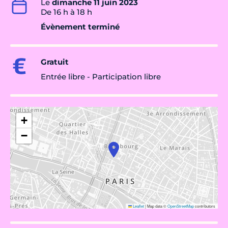
Le
dimanche 11 juin 2023
De 16 h à 18 h
Évènement terminé
Gratuit
Entrée libre - Participation libre
+
−
Leaflet
|
Map data ©
OpenStreetMap
contributors