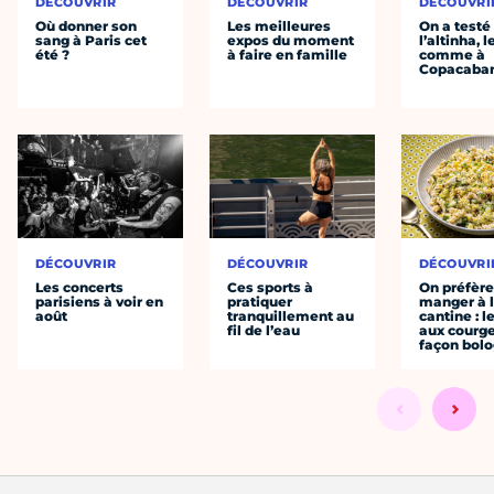
DÉCOUVRIR
DÉCOUVRIR
DÉCOUVRI
Où donner son
Les meilleures
On a testé
sang à Paris cet
expos du moment
l’altinha, l
été ?
à faire en famille
comme à
Copacaba
DÉCOUVRIR
DÉCOUVRIR
DÉCOUVRI
Les concerts
Ces sports à
On préfèr
parisiens à voir en
pratiquer
manger à 
août
tranquillement au
cantine : l
fil de l’eau
aux courge
façon bol