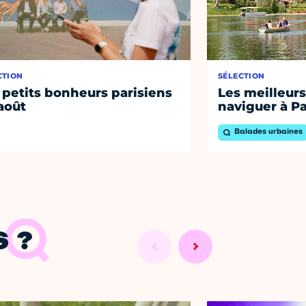
CTION
SÉLECTION
 petits bonheurs parisiens
Les meilleurs
août
naviguer à Pa
Balades urbaines
 ?