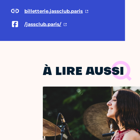
billetterie.jassclub.paris
/jassclub.paris/
À LIRE AUSSI