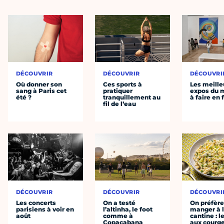
DÉCOUVRIR
DÉCOUVRIR
DÉCOUVRI
Où donner son
Ces sports à
Les meille
sang à Paris cet
pratiquer
expos du
été ?
tranquillement au
à faire en 
fil de l’eau
DÉCOUVRIR
DÉCOUVRIR
DÉCOUVRI
Les concerts
On a testé
On préfèr
parisiens à voir en
l’altinha, le foot
manger à 
août
comme à
cantine : l
Copacabana
aux courge