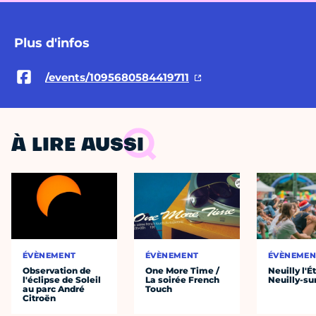
Plus d'infos
/events/1095680584419711
À LIRE AUSSI
ÉVÈNEMENT
ÉVÈNEMENT
ÉVÈNEMEN
Observation de
One More Time /
Neuilly l'É
l'éclipse de Soleil
La soirée French
Neuilly-su
au parc André
Touch
Citroën