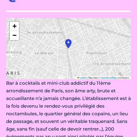
+
−
Leaflet
|
Map data ©
OpenStreetMap
contributors
Bar à cocktails et mini-club addictif du 11ème
arrondissement de Paris, son âme arty, brute et
accueillante n’a jamais changée. L’établissement est à
la fois devenu le rendez-vous privilégié des
noctambules, le quartier général des copains, un lieu
de passage, et souvent un véritable traquenard. Sans
âge, sans fin (sauf celle de devoir rentrer...), 200
événements par an y sont ainsi pilotés par l’équipe