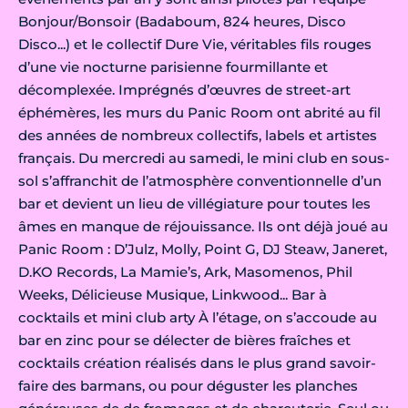
Bonjour/Bonsoir (Badaboum, 824 heures, Disco
Disco...) et le collectif Dure Vie, véritables fils rouges
d’une vie nocturne parisienne fourmillante et
décomplexée. Imprégnés d’œuvres de street-art
éphémères, les murs du Panic Room ont abrité au fil
des années de nombreux collectifs, labels et artistes
français. Du mercredi au samedi, le mini club en sous-
sol s’affranchit de l’atmosphère conventionnelle d’un
bar et devient un lieu de villégiature pour toutes les
âmes en manque de réjouissance. Ils ont déjà joué au
Panic Room : D’Julz, Molly, Point G, DJ Steaw, Janeret,
D.KO Records, La Mamie’s, Ark, Masomenos, Phil
Weeks, Délicieuse Musique, Linkwood... Bar à
cocktails et mini club arty À l’étage, on s’accoude au
bar en zinc pour se délecter de bières fraîches et
cocktails création réalisés dans le plus grand savoir-
faire des barmans, ou pour déguster les planches