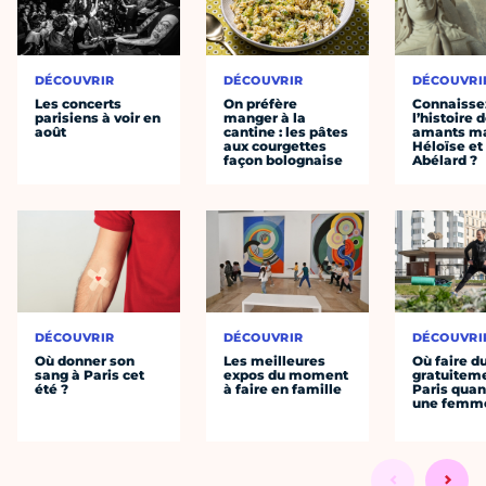
DÉCOUVRIR
DÉCOUVRIR
DÉCOUVRI
Les concerts
On préfère
Connaisse
parisiens à voir en
manger à la
l’histoire 
août
cantine : les pâtes
amants ma
aux courgettes
Héloïse et
façon bolognaise
Abélard ?
DÉCOUVRIR
DÉCOUVRIR
DÉCOUVRI
Où donner son
Les meilleures
Où faire d
sang à Paris cet
expos du moment
gratuitem
été ?
à faire en famille
Paris quan
une femm