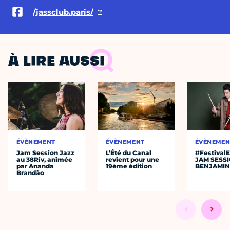
/jassclub.paris/
À LIRE AUSSI
ÉVÈNEMENT
ÉVÈNEMENT
ÉVÈNEMEN
Jam Session Jazz
L’Été du Canal
#Festival
au 38Riv, animée
revient pour une
JAM SESS
par Ananda
19ème édition
BENJAMIN
Brandão