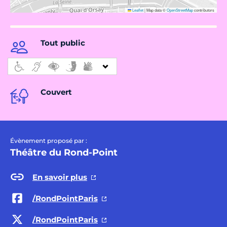
Leaflet
|
Map data ©
OpenStreetMap
contributors
Tout public
Couvert
Évènement proposé par :
Théâtre du Rond-Point
En savoir plus
/RondPointParis
/RondPointParis