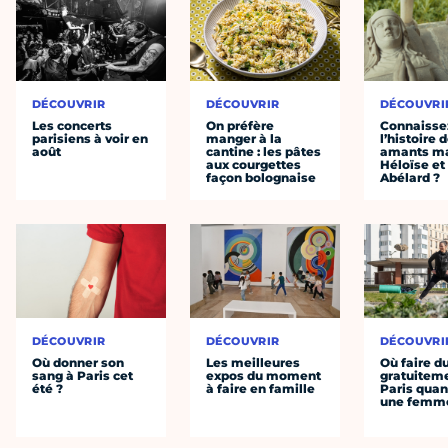
DÉCOUVRIR
DÉCOUVRIR
DÉCOUVRI
Les concerts
On préfère
Connaisse
parisiens à voir en
manger à la
l’histoire 
août
cantine : les pâtes
amants ma
aux courgettes
Héloïse et
façon bolognaise
Abélard ?
DÉCOUVRIR
DÉCOUVRIR
DÉCOUVRI
Où donner son
Les meilleures
Où faire d
sang à Paris cet
expos du moment
gratuitem
été ?
à faire en famille
Paris quan
une femm