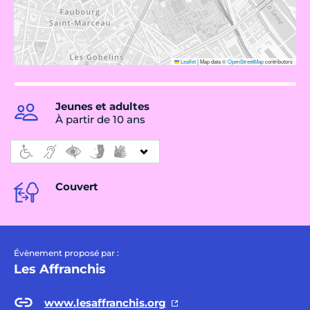
Leaflet
|
Map data ©
OpenStreetMap
contributors
Jeunes et adultes
À partir de 10 ans
Couvert
Évènement proposé par :
Les Affranchis
www.lesaffranchis.org