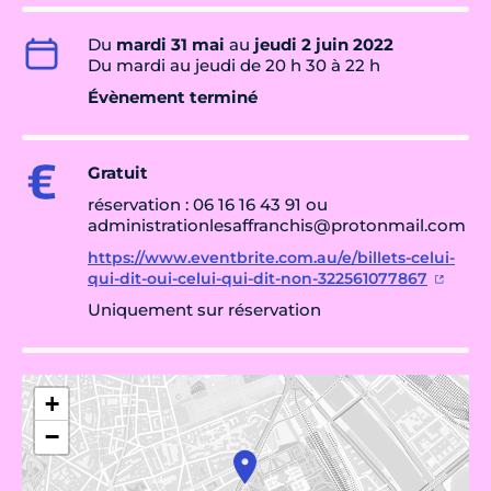
Du
mardi 31 mai
au
jeudi 2 juin 2022
Du mardi au jeudi de 20 h 30 à 22 h
Évènement terminé
Gratuit
réservation : 06 16 16 43 91 ou
administrationlesaffranchis@protonmail.com
https://www.eventbrite.com.au/e/billets-celui-
qui-dit-oui-celui-qui-dit-non-322561077867
Uniquement sur réservation
+
−