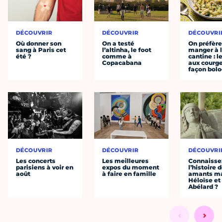
DÉCOUVRIR
DÉCOUVRIR
DÉCOUVRI
Où donner son
On a testé
On préfèr
sang à Paris cet
l’altinha, le foot
manger à 
été ?
comme à
cantine : l
Copacabana
aux courge
façon bol
DÉCOUVRIR
DÉCOUVRIR
DÉCOUVRI
Les concerts
Les meilleures
Connaisse
parisiens à voir en
expos du moment
l’histoire 
août
à faire en famille
amants ma
Héloïse et
Abélard ?