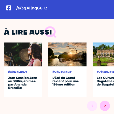
/e/3gAljnqG6
À LIRE AUSSI
ÉVÈNEMENT
ÉVÈNEMENT
ÉVÈNEMEN
Jam Session Jazz
L’Été du Canal
Les Cultur
au 38Riv, animée
revient pour une
Bagatelle 
par Ananda
19ème édition
de Bagatel
Brandão