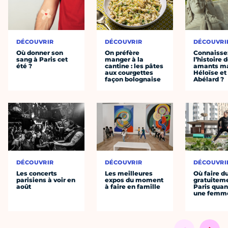
DÉCOUVRIR
DÉCOUVRIR
DÉCOUVRI
Où donner son
On préfère
Connaisse
sang à Paris cet
manger à la
l’histoire 
été ?
cantine : les pâtes
amants ma
aux courgettes
Héloïse et
façon bolognaise
Abélard ?
DÉCOUVRIR
DÉCOUVRIR
DÉCOUVRI
Les concerts
Les meilleures
Où faire d
parisiens à voir en
expos du moment
gratuitem
août
à faire en famille
Paris quan
une femm