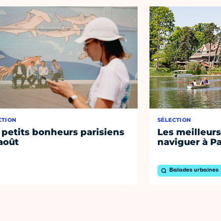
CTION
SÉLECTION
 petits bonheurs parisiens
Les meilleurs
août
naviguer à Pa
Balades urbaines