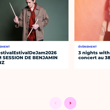
EMENT
ÉVÈNEMENT
stivalEstivalDeJam2026
3 nights with
M SESSION DE BENJAMIN
concert au 38
NZ