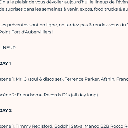
On a le plaisir de vous dévoiler aujourd’hui le lineup de l’év
de suprises dans les semaines à venir, expos, food trucks & a
Les préventes sont en ligne, ne tardez pas & rendez-vous du 
Point Fort d'Aubervilliers !
LINEUP
DAY 1
scène 1: Mr. G (soul & disco set), Terrence Parker, Afshin, Fra
scène 2: Friendsome Records DJs (all day long)
DAY 2
scène 1: Timmy Regisford, Boddhi Satva, Manoo B2B Rocco R