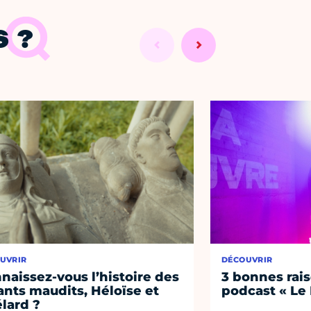
 ?
UVRIR
DÉCOUVRIR
naissez-vous l’histoire des
3 bonnes rais
nts maudits, Héloïse et
podcast « Le
lard ?