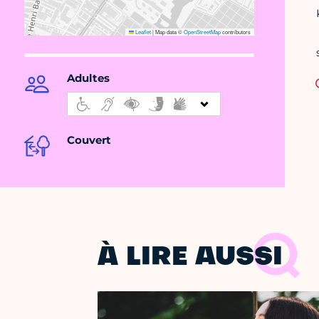
Leaflet
|
Map data ©
OpenStreetMap
contributors
Adultes
Couvert
À LIRE AUSSI