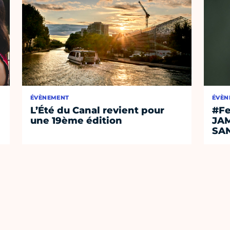
ÉVÈNEMENT
ÉVÈN
L’Été du Canal revient pour
#Fe
une 19ème édition
JA
SA