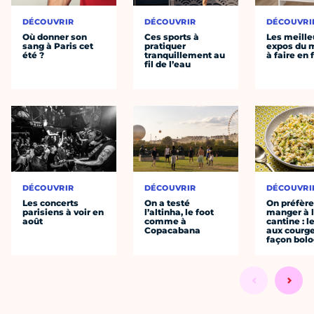
DÉCOUVRIR
DÉCOUVRIR
DÉCOUVRI
Où donner son
Ces sports à
Les meille
sang à Paris cet
pratiquer
expos du
été ?
tranquillement au
à faire en 
fil de l’eau
DÉCOUVRIR
DÉCOUVRIR
DÉCOUVRI
Les concerts
On a testé
On préfèr
parisiens à voir en
l’altinha, le foot
manger à 
août
comme à
cantine : l
Copacabana
aux courge
façon bol