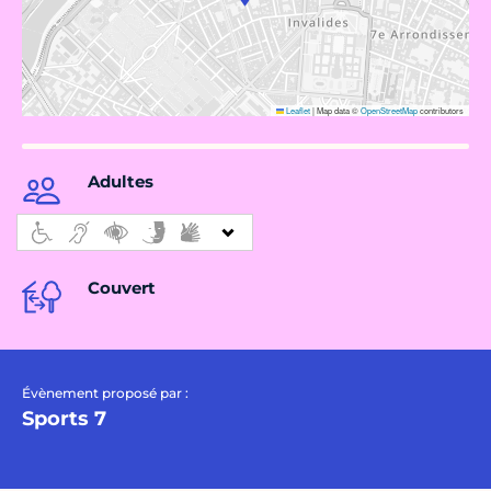
Leaflet
|
Map data ©
OpenStreetMap
contributors
Adultes
Couvert
Évènement proposé par :
Sports 7