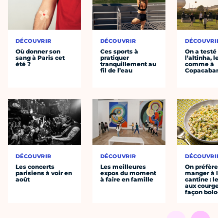
DÉCOUVRIR
DÉCOUVRIR
DÉCOUVRI
Où donner son
Ces sports à
On a testé
sang à Paris cet
pratiquer
l’altinha, l
été ?
tranquillement au
comme à
fil de l’eau
Copacaba
DÉCOUVRIR
DÉCOUVRIR
DÉCOUVRI
Les concerts
Les meilleures
On préfèr
parisiens à voir en
expos du moment
manger à 
août
à faire en famille
cantine : l
aux courge
façon bol