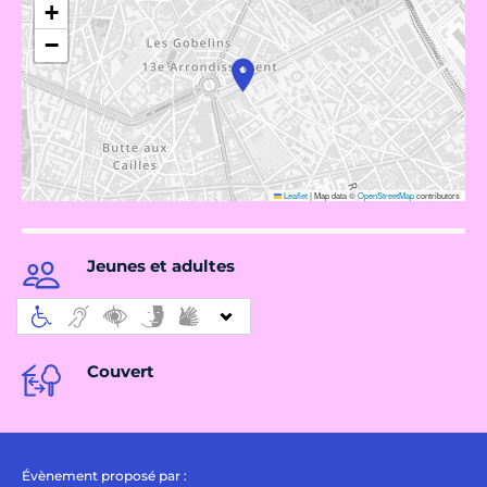
+
−
Leaflet
|
Map data ©
OpenStreetMap
contributors
Jeunes et adultes
Couvert
Évènement proposé par :