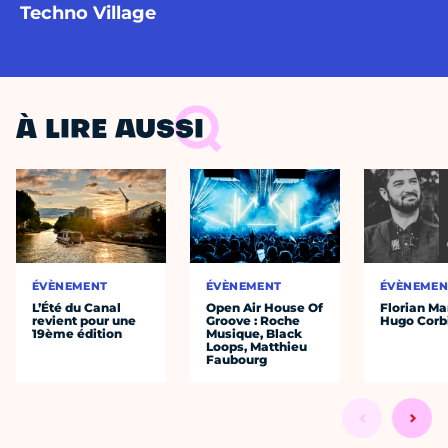
Techno Village
À LIRE AUSSI
ÉVÈNEMENT
ÉVÈNEMENT
ÉVÈNEMEN
L’Été du Canal
Open Air House Of
Florian Ma
revient pour une
Groove : Roche
Hugo Corb
19ème édition
Musique, Black
Loops, Matthieu
Faubourg