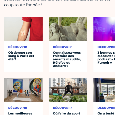
coup toute l'année !
DÉCOUVRIR
DÉCOUVRIR
DÉCOUVRI
Où donner son
Connaissez-vous
3 bonnes r
sang à Paris cet
l’histoire des
d’écouter 
été ?
amants maudits,
podcast « 
Héloïse et
Fumoir »
Abélard ?
DÉCOUVRIR
DÉCOUVRIR
DÉCOUVRI
Les meilleures
Où faire du sport
On a testé 