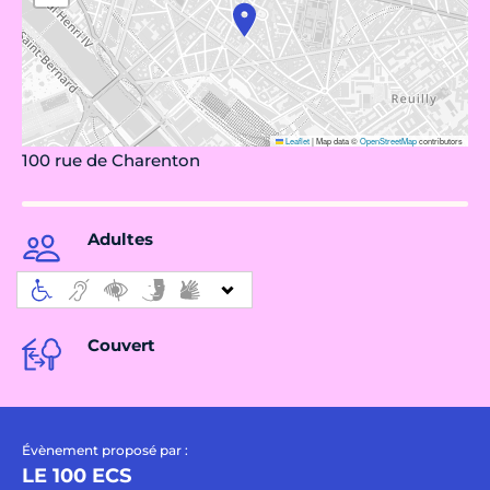
Leaflet
|
Map data ©
OpenStreetMap
contributors
100 rue de Charenton
Adultes
Couvert
Évènement proposé par :
LE 100 ECS