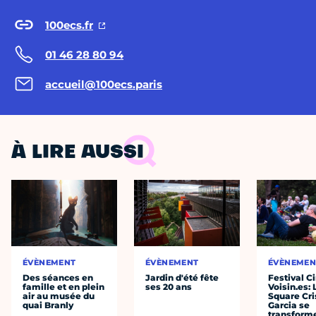
100ecs.fr
01 46 28 80 94
accueil@100ecs.paris
À LIRE AUSSI
ÉVÈNEMENT
ÉVÈNEMENT
ÉVÈNEMEN
Des séances en
Jardin d'été fête
Festival C
famille et en plein
ses 20 ans
Voisin.es: 
air au musée du
Square Cri
quai Branly
Garcia se
transform