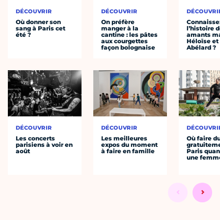
DÉCOUVRIR
DÉCOUVRIR
DÉCOUVRI
Où donner son
On préfère
Connaisse
sang à Paris cet
manger à la
l’histoire 
été ?
cantine : les pâtes
amants ma
aux courgettes
Héloïse et
façon bolognaise
Abélard ?
DÉCOUVRIR
DÉCOUVRIR
DÉCOUVRI
Les concerts
Les meilleures
Où faire d
parisiens à voir en
expos du moment
gratuitem
août
à faire en famille
Paris quan
une femm