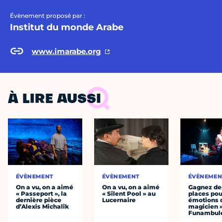
Évènement proposé par :
Institut du monde Arabe
www.imarabe.org
À LIRE AUSSI
ÉVÈNEMENT
ÉVÈNEMENT
ÉVÈNEMEN
On a vu, on a aimé
On a vu, on a aimé
Gagnez de
« Passeport », la
« Silent Pool » au
places pou
dernière pièce
Lucernaire
émotions 
d’Alexis Michalik
magicien 
Funambul