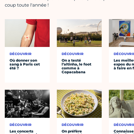
coup toute l'année !
DÉCOUVRIR
DÉCOUVRIR
DÉCOUVRI
Où donner son
On a testé
Les meille
sang à Paris cet
l’altinha, le foot
expos du
été ?
comme à
à faire en 
Copacabana
DÉCOUVRIR
DÉCOUVRIR
DÉCOUVRI
Les concerts
On préfère
Connaisse