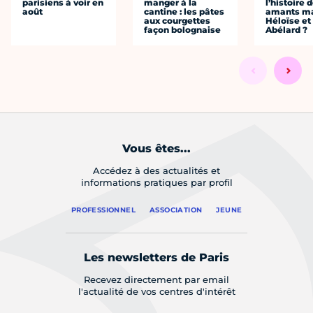
parisiens à voir en
manger à la
l’histoire 
août
cantine : les pâtes
amants ma
aux courgettes
Héloïse et
façon bolognaise
Abélard ?
Vous êtes...
Accédez à des actualités et
informations pratiques par profil
PROFESSIONNEL
ASSOCIATION
JEUNE
Les newsletters de Paris
Recevez directement par email
l'actualité de vos centres d'intérêt