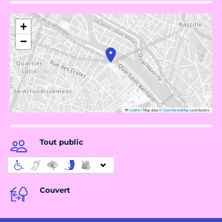
+
−
Leaflet
|
Map data ©
OpenStreetMap
contributors
Tout public
Couvert