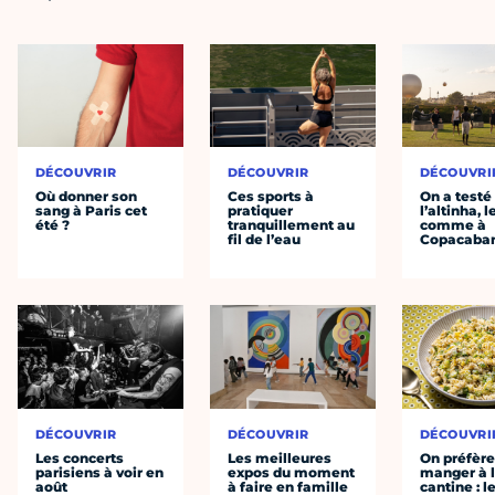
DÉCOUVRIR
DÉCOUVRIR
DÉCOUVRI
Où donner son
Ces sports à
On a testé
sang à Paris cet
pratiquer
l’altinha, l
été ?
tranquillement au
comme à
fil de l’eau
Copacaba
DÉCOUVRIR
DÉCOUVRIR
DÉCOUVRI
Les concerts
Les meilleures
On préfèr
parisiens à voir en
expos du moment
manger à 
août
à faire en famille
cantine : l