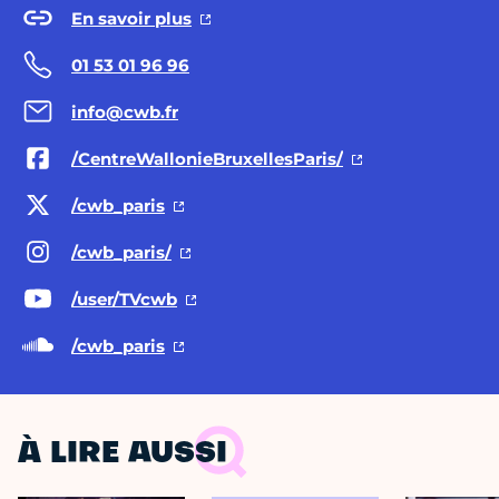
En savoir plus
01 53 01 96 96
info@cwb.fr
/CentreWallonieBruxellesParis/
/cwb_paris
/cwb_paris/
/user/TVcwb
/cwb_paris
À LIRE AUSSI