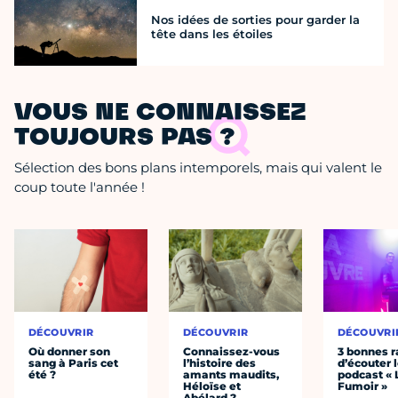
Nos idées de sorties pour garder la
tête dans les étoiles
VOUS NE CONNAISSEZ
TOUJOURS PAS ?
Sélection des bons plans intemporels, mais qui valent le
coup toute l'année !
DÉCOUVRIR
DÉCOUVRIR
DÉCOUVRI
Où donner son
Connaissez-vous
3 bonnes r
sang à Paris cet
l’histoire des
d’écouter 
été ?
amants maudits,
podcast « 
Héloïse et
Fumoir »
Abélard ?