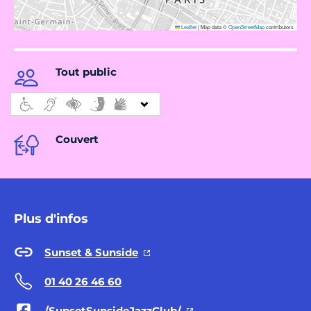
Leaflet
|
Map data ©
OpenStreetMap
contributors
Tout public
Couvert
Plus d'infos
Sunset & Sunside
01 40 26 46 60
/SunsetSunsideJazzClub/