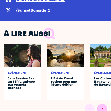
/SunsetSunside
À LIRE AUSSI
ÉVÈNEMENT
ÉVÈNEMENT
ÉVÈNEMEN
Jam Session Jazz
L’Été du Canal
Les Cultur
au 38Riv, animée
revient pour une
Bagatelle 
par Ananda
19ème édition
de Bagatel
Brandão