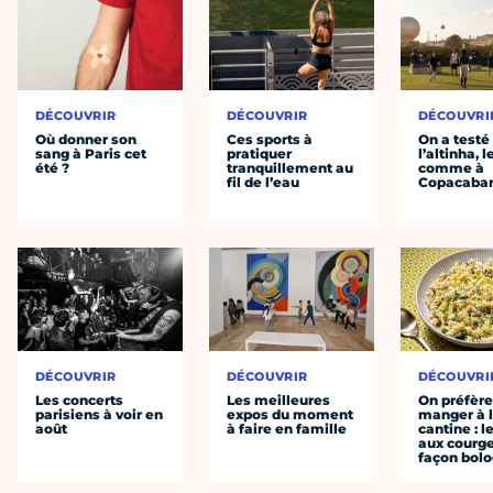
DÉCOUVRIR
DÉCOUVRIR
DÉCOUVRI
Où donner son
Ces sports à
On a testé
sang à Paris cet
pratiquer
l’altinha, l
été ?
tranquillement au
comme à
fil de l’eau
Copacaba
DÉCOUVRIR
DÉCOUVRIR
DÉCOUVRI
Les concerts
Les meilleures
On préfèr
parisiens à voir en
expos du moment
manger à 
août
à faire en famille
cantine : l
aux courge
façon bol