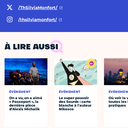
/ThSilviaMonfort/
/thsilviamonfort/
À LIRE AUSSI
ÉVÈNEMENT
ÉVÈNEMENT
ÉVÈNEMEN
On a vu, on a aimé
Le super pouvoir
Où voir la 
« Passeport », la
des Sourds : carte
toutes les 
dernière pièce
blanche à l'auteur
pratiques
d’Alexis Michalik
Nikesco