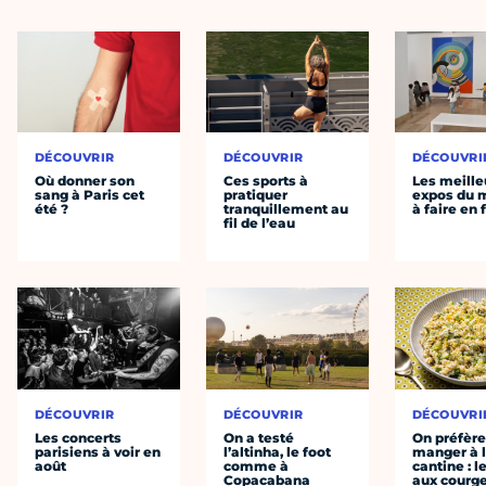
DÉCOUVRIR
DÉCOUVRIR
DÉCOUVRI
Où donner son
Ces sports à
Les meille
sang à Paris cet
pratiquer
expos du
été ?
tranquillement au
à faire en 
fil de l’eau
DÉCOUVRIR
DÉCOUVRIR
DÉCOUVRI
Les concerts
On a testé
On préfèr
parisiens à voir en
l’altinha, le foot
manger à 
août
comme à
cantine : l
Copacabana
aux courge