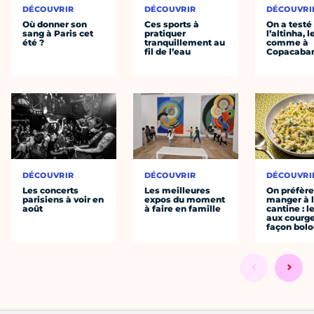
DÉCOUVRIR
DÉCOUVRIR
DÉCOUVRI
Où donner son
Ces sports à
On a testé
sang à Paris cet
pratiquer
l’altinha, l
été ?
tranquillement au
comme à
fil de l’eau
Copacaba
DÉCOUVRIR
DÉCOUVRIR
DÉCOUVRI
Les concerts
Les meilleures
On préfèr
parisiens à voir en
expos du moment
manger à 
août
à faire en famille
cantine : l
aux courge
façon bol