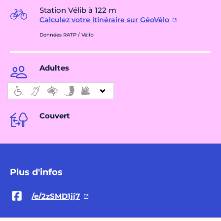
Station Vélib à 122 m
Calculez votre itinéraire sur GéoVélo
Données RATP / Vélib
Adultes
Couvert
Plus d'infos
/e/2zSMD1jj7