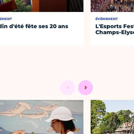
EMENT
ÉVÈNEMENT
din d'été fête ses 20 ans
L'Esports Fest
Champs-Elys