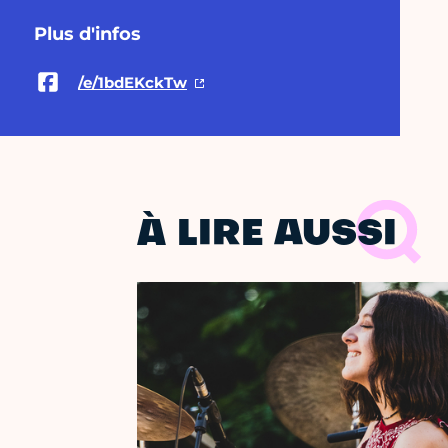
Plus d'infos
/e/1bdEKckTw
À LIRE AUSSI