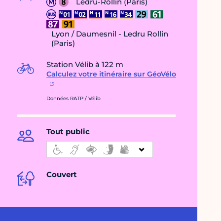
Ledru-Rollin (Paris)
Lyon / Daumesnil - Ledru Rollin
(Paris)
Station Vélib à 122 m
Calculez votre itinéraire sur GéoVélo
Données RATP / Vélib
Tout public
Couvert