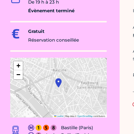
De 19 h à 23 h
Évènement terminé
Gratuit
Réservation conseillée
+
−
Leaflet
|
Map data ©
OpenStreetMap
contributors
Bastille (Paris)