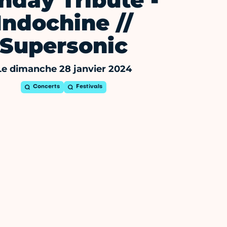
nday Tribute -
Indochine //
Supersonic
Le dimanche 28 janvier 2024
Concerts
Festivals