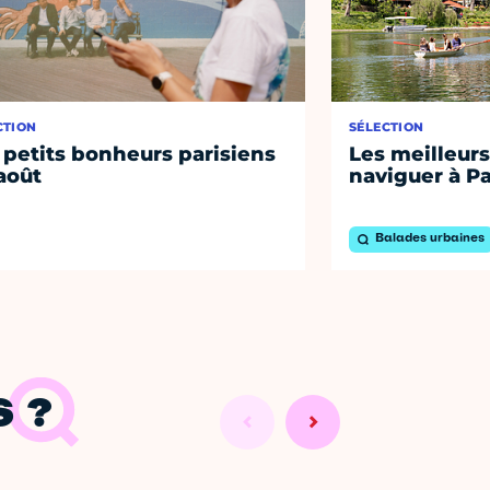
CTION
SÉLECTION
 petits bonheurs parisiens
Les meilleurs
août
naviguer à Pa
Balades urbaines
 ?