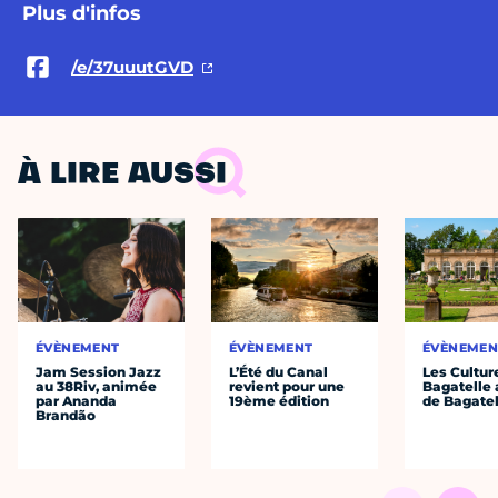
Plus d'infos
/e/37uuutGVD
À LIRE AUSSI
ÉVÈNEMENT
ÉVÈNEMENT
ÉVÈNEMEN
Jam Session Jazz
L’Été du Canal
Les Cultur
au 38Riv, animée
revient pour une
Bagatelle 
par Ananda
19ème édition
de Bagatel
Brandão