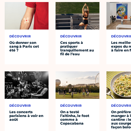
DÉCOUVRIR
DÉCOUVRIR
DÉCOUVRI
Où donner son
Ces sports à
Les meille
sang à Paris cet
pratiquer
expos du
été ?
tranquillement au
à faire en 
fil de l’eau
DÉCOUVRIR
DÉCOUVRIR
DÉCOUVRI
Les concerts
On a testé
On préfèr
parisiens à voir en
l’altinha, le foot
manger à 
août
comme à
cantine : l
Copacabana
aux courge
façon bol