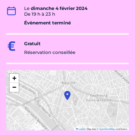
Le
dimanche 4 février 2024
De 19 h à 23 h
Évènement terminé
Gratuit
Réservation conseillée
+
−
Leaflet
|
Map data ©
OpenStreetMap
contributors