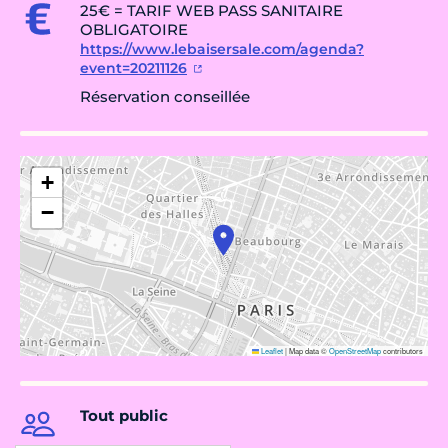
25€ = TARIF WEB PASS SANITAIRE
OBLIGATOIRE
https://www.lebaisersale.com/agenda?
event=20211126
Réservation conseillée
+
−
Leaflet
|
Map data ©
OpenStreetMap
contributors
Tout public