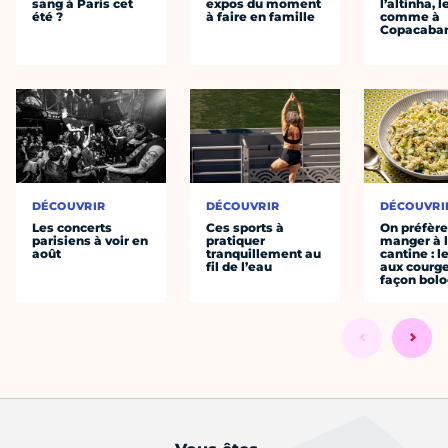
sang à Paris cet
expos du moment
l’altinha, l
été ?
à faire en famille
comme à
Copacaba
DÉCOUVRIR
DÉCOUVRIR
DÉCOUVRI
Les concerts
Ces sports à
On préfèr
parisiens à voir en
pratiquer
manger à 
août
tranquillement au
cantine : l
fil de l’eau
aux courge
façon bol