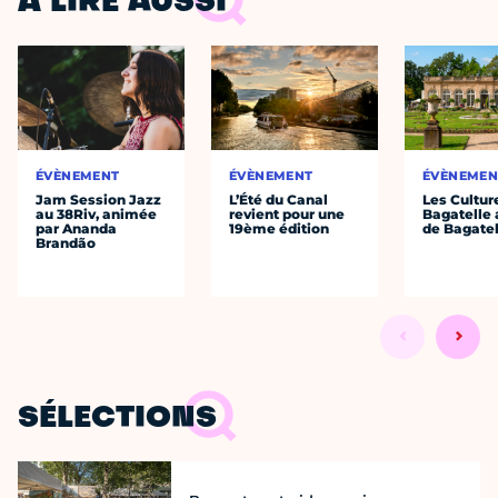
À LIRE AUSSI
ÉVÈNEMENT
ÉVÈNEMENT
ÉVÈNEMEN
Jam Session Jazz
L’Été du Canal
Les Cultur
au 38Riv, animée
revient pour une
Bagatelle 
par Ananda
19ème édition
de Bagatel
Brandão
SÉLECTIONS