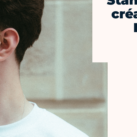
Stan
créa