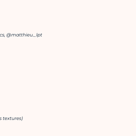
ics, @matthieu.
_
lpt
s textures)