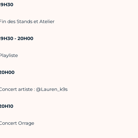
19H30
Fin des Stands et Atelier
19H30 - 20H00
Playliste
20H00
Concert artiste : @Lauren_k9s
20H10
Concert Orrage