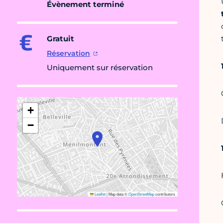
Évènement terminé
Gratuit
Réservation
Uniquement sur réservation
+
−
Leaflet
|
Map data ©
OpenStreetMap
contributors