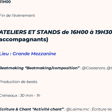
21H00
Fin de l’évènement
ATELIERS ET STANDS de 16H00 à 19H3
accompagnants)
Lieu :
Grande Mezzanine
Beatmaking “Beatmaking/composition”
: @Cooasroro, @
Production de beats.
Créneaux : 30 min - 1h
Ecriture & Chant “Activité chant”
: @
Laime.mc
: Écriture te