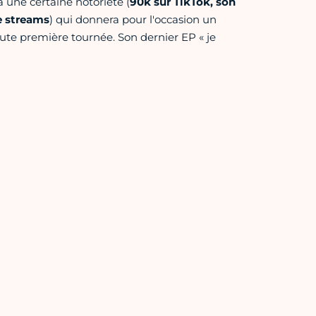
à une certaine notoriété (
90k sur TikTok, son
e streams
) qui donnera pour l'occasion un
ute première tournée. Son dernier EP « je