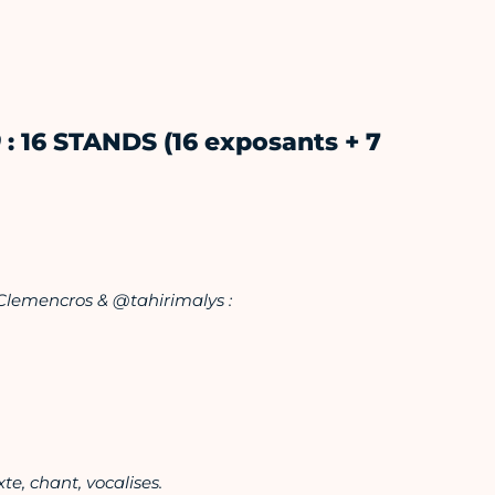
0
: 16 STANDS (16 exposants + 7
Clemencros & @tahirimalys :
xte, chant, vocalises.