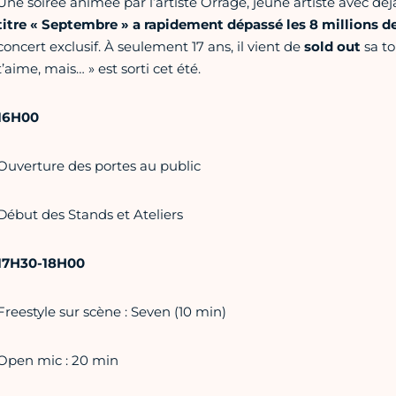
Une soirée animée par l’artiste Orrage, jeune artiste avec déj
titre « Septembre » a rapidement dépassé les 8 millions d
concert exclusif. À seulement 17 ans, il vient de
sold out
sa to
t’aime, mais… » est sorti cet été.
16H00
Ouverture des portes au public
Début des Stands et Ateliers
17H30-18H00
Freestyle sur scène : Seven (10 min)
Open mic : 20 min