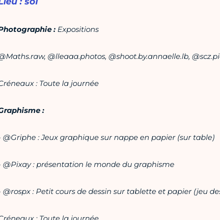
Lieu
: sol
Photographie :
Expositions
@Maths.raw, @lleaaa.photos, @
shoot.by.annaelle.lb
, @scz.p
Créneaux : Toute la journée
Graphisme :
- @Griphe : Jeux graphique sur nappe en papier (sur table)
-
@Pixay : présentation le monde du graphisme
-
@rospx : Petit cours de dessin sur tablette et papier (jeu de
Créneaux : Toute la journée